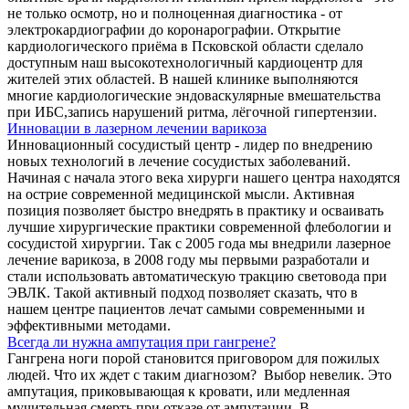
не только осмотр, но и полноценная диагностика - от
электрокардиографии до коронарографии. Открытие
кардиологического приёма в Псковской области сделало
доступным наш высокотехнологичный кардиоцентр для
жителей этих областей. В нашей клинике выполняются
многие кардиологические эндоваскулярные вмешательства
при ИБС,запись нарушений ритма, лёгочной гипертензии.
Инновации в лазерном лечении варикоза
Инновационный сосудистый центр - лидер по внедрению
новых технологий в лечение сосудистых заболеваний.
Начиная с начала этого века хирурги нашего центра находятся
на острие современной медицинской мысли. Активная
позиция позволяет быстро внедрять в практику и осваивать
лучшие хирургические практики современной флебологии и
сосудистой хирургии. Так с 2005 года мы внедрили лазерное
лечение варикоза, в 2008 году мы первыми разработали и
стали использовать автоматическую тракцию световода при
ЭВЛК. Такой активный подход позволяет сказать, что в
нашем центре пациентов лечат самыми современными и
эффективными методами.
Всегда ли нужна ампутация при гангрене?
Гангрена ноги порой становится приговором для пожилых
людей. Что их ждет с таким диагнозом? Выбор невелик. Это
ампутация, приковывающая к кровати, или медленная
мучительная смерть при отказе от ампутации. В