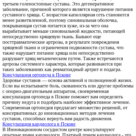
третьем голеностопные суставы. Это дегенеративное
заболевание, причиной которого является нарушение питания
суставного хряща. С возрастом капиллярная сеть становится
менее разветвленной, поэтому синовиальная оболочка,
покрывающая сустав питается хуже, из-за чего она
вырабатывает меньше синовиальной жидкости, питающей
непосредственно хрящевую ткань. Бывают еще
посттравматические артрозы, в результате повреждения
хрящевой ткани и ограничения подвижности сустава, что
также нарушает питание хряща или непосредственно
разрушает хрящ механическим путем. Также встречаются
артрозы системного характера, которые развиваются при
таких заболеваниях как ревматоидный артрит и подагра.
Консультация ортопеда в Пскове
Здоровье суставов — основа активной и полноценной жизни.
Если вы испытываете боль, скованность или другие проблемы
с опорно-двигательным аппаратом, своевременная
консультация ортопеда в Пскове поможет вам определить
причину недуга и подобрать наиболее эффективное лечение.
Современная ортопедия предлагает множество решений, от
консервативных до инновационных методов лечения
суставов, способных вернуть вам радость движения.
Консультация кардиолога в Пскове
В Инновационном сосудистом центре консультируют
опытные врачи кардиологи. Платный прием кардиолога - это