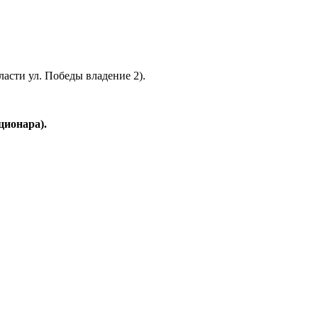
асти ул. Победы владение 2).
ционара).