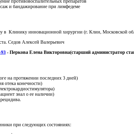
дение противовоспалительных препаратов
аж и бандажирование при лимфедеме
зу в Клинику инновационной хирургии (г. Клин, Московской обл
ста. Седов Алексей Валерьевич
-93
- Перкова Елена Викторовна(старший администратор ста
ноге на протяжении последних 3 дней)
ия отека конечности)
электрокардиостимулятора)
циент знал о ее наличии)
рецидива.
линики при следующих состояниях: