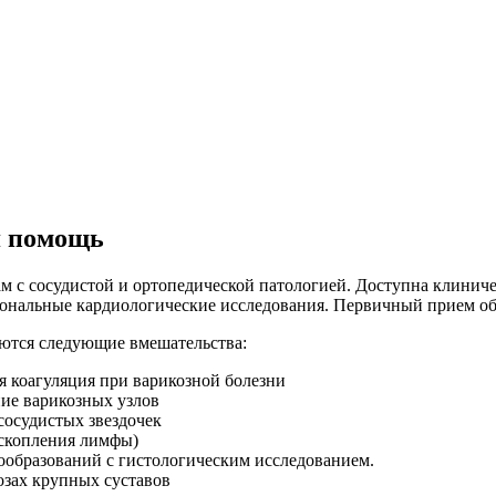
я помощь
м с сосудистой и ортопедической патологией. Доступна клиниче
ональные кардиологические исследования. Первичный прием об
ются следующие вмешательства:
я коагуляция при варикозной болезни
ие варикозных узлов
осудистых звездочек
скопления лимфы)
образований с гистологическим исследованием.
озах крупных суставов