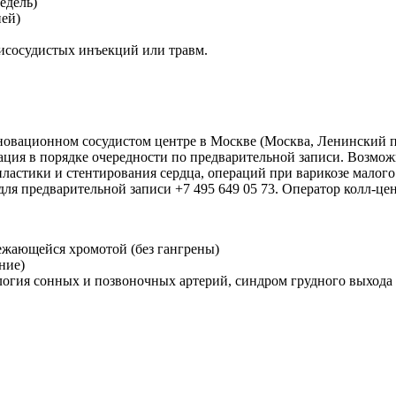
едель)
ней)
исосудистых инъекций или травм.
овационном сосудистом центре в Москве (Москва, Ленинский про
зация в порядке очередности по предварительной записи. Возмо
ластики и стентирования сердца, операций при варикозе малого
ля предварительной записи +7 495 649 05 73. Оператор колл-це
ежающейся хромотой (без гангрены)
ние)
ология сонных и позвоночных артерий, синдром грудного выхода