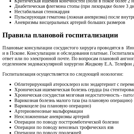
Критическая ишемия конечностей (боли в покое более 2 н
Диабетическая флегмона стопы (при лихорадке более 3 д
Нестабильная стенокардия
Пульсирующая гематома (ложная аневризма) после внутр
Аневризмы висцеральных артерий больших размеров
Правила плановой госпитализации
Плановые консультации сосудистого хирурга проводятся в Инн
и в Пскове. Консультации и обследования платные. Госпитали
ответ или по электронной почте. По вопросам плановой ангиоп
отделением эндоваскулярной хирургии Жидкову Е.А. Телефон д
Госпитализация осуществляется по следующей нозологии:
Облитерирующий атеросклероз или эндартериит с перем
Хроническая ишемическая болезнь сердца (на стентирова
Хроническая сосудистая мозговая недостаточность - пат
Варикозная болезнь малого таза (на плановую операцию)
Варикоцеле (на плановую операцию)
Артериовенозные мальформации
Неосложненные аневризмы артерий
Операции по поводу посттромботической болезни
Операции по поводу венозных трофических язв
Операции по поводу пролежней