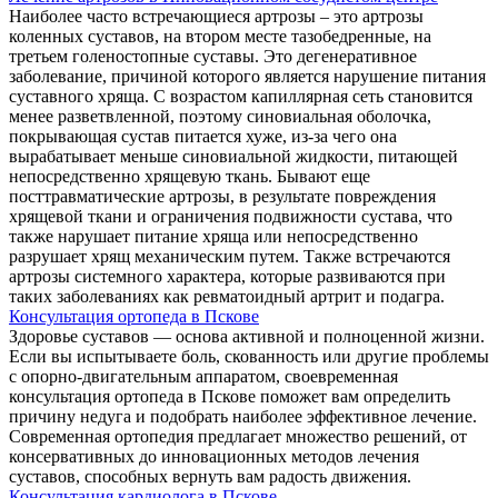
Наиболее часто встречающиеся артрозы – это артрозы
коленных суставов, на втором месте тазобедренные, на
третьем голеностопные суставы. Это дегенеративное
заболевание, причиной которого является нарушение питания
суставного хряща. С возрастом капиллярная сеть становится
менее разветвленной, поэтому синовиальная оболочка,
покрывающая сустав питается хуже, из-за чего она
вырабатывает меньше синовиальной жидкости, питающей
непосредственно хрящевую ткань. Бывают еще
посттравматические артрозы, в результате повреждения
хрящевой ткани и ограничения подвижности сустава, что
также нарушает питание хряща или непосредственно
разрушает хрящ механическим путем. Также встречаются
артрозы системного характера, которые развиваются при
таких заболеваниях как ревматоидный артрит и подагра.
Консультация ортопеда в Пскове
Здоровье суставов — основа активной и полноценной жизни.
Если вы испытываете боль, скованность или другие проблемы
с опорно-двигательным аппаратом, своевременная
консультация ортопеда в Пскове поможет вам определить
причину недуга и подобрать наиболее эффективное лечение.
Современная ортопедия предлагает множество решений, от
консервативных до инновационных методов лечения
суставов, способных вернуть вам радость движения.
Консультация кардиолога в Пскове