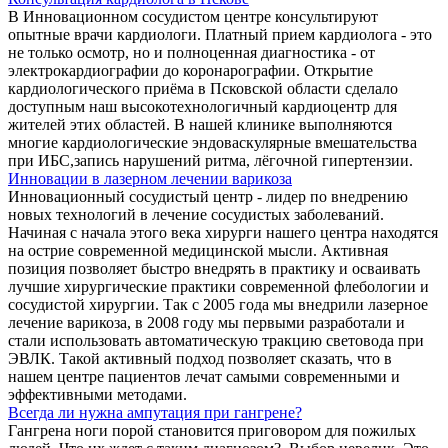
В Инновационном сосудистом центре консультируют
опытные врачи кардиологи. Платный прием кардиолога - это
не только осмотр, но и полноценная диагностика - от
электрокардиографии до коронарографии. Открытие
кардиологического приёма в Псковской области сделало
доступным наш высокотехнологичный кардиоцентр для
жителей этих областей. В нашей клинике выполняются
многие кардиологические эндоваскулярные вмешательства
при ИБС,запись нарушений ритма, лёгочной гипертензии.
Инновации в лазерном лечении варикоза
Инновационный сосудистый центр - лидер по внедрению
новых технологий в лечение сосудистых заболеваний.
Начиная с начала этого века хирурги нашего центра находятся
на острие современной медицинской мысли. Активная
позиция позволяет быстро внедрять в практику и осваивать
лучшие хирургические практики современной флебологии и
сосудистой хирургии. Так с 2005 года мы внедрили лазерное
лечение варикоза, в 2008 году мы первыми разработали и
стали использовать автоматическую тракцию световода при
ЭВЛК. Такой активный подход позволяет сказать, что в
нашем центре пациентов лечат самыми современными и
эффективными методами.
Всегда ли нужна ампутация при гангрене?
Гангрена ноги порой становится приговором для пожилых