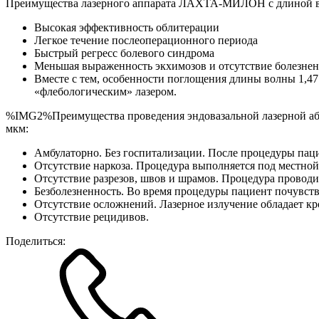
Преимущества лазерного аппарата ЛАХТА-МИЛОН с длиной вол
Высокая эффективность облитерации
Легкое течение послеоперационного периода
Быстрый регресс болевого синдрома
Меньшая выраженность экхимозов и отсутствие болезнен
Вместе с тем, особенности поглощения длины волны 1,47
«флебологическим» лазером.
%IMG2%Преимущества проведения эндовазальной лазерной абл
мкм:
Амбулаторно. Без госпитализации. После процедуры паци
Отсутствие наркоза. Процедура выполняется под местной
Отсутствие разрезов, швов и шрамов. Процедура проводит
Безболезненность. Во время процедуры пациент почувству
Отсутствие осложнений. Лазерное излучение обладает 
Отсутствие рецидивов.
Поделиться: