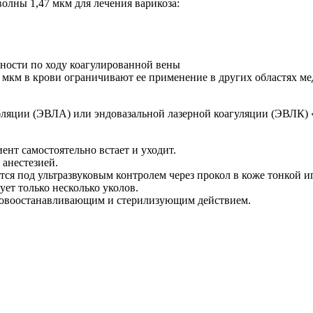
ны 1,47 мкм для лечения варикоза:
ности по ходу коагулированной вены
 мкм в крови ограничивают ее применение в других областях м
яции (ЭВЛА) или эндовазальной лазерной коагуляции (ЭВЛК) «
ент самостоятельно встает и уходит.
 анестезией.
ся под ультразвуковым контролем через прокол в коже тонкой и
ет только несколько уколов.
кровоостанавливающим и стерилизующим действием.