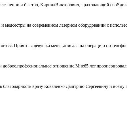
лезненно и быстро, КириллВикторович, врач знающий своё дело,
 и медсестры на современном лазерном оборудовании с использ
оится. Приятная девушка меня записала на операцию по телефону
и доброе,професиональное отношение.Мне65 лет,прооперировали 
 благодарность врачу Коваленко Дмитрию Сергеевичу и всему пе