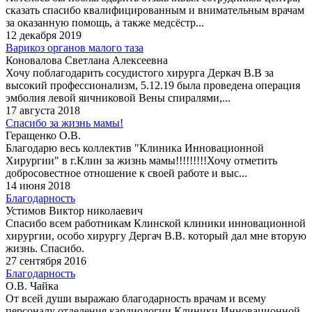
сказать спасибо квалифицированным и внимательным врачам
за оказанную помощь, а также медсёстр...
12 декабря 2019
Варикоз органов малого таза
Коновалова Светлана Алексеевна
Хочу поблагодарить сосудистого хирурга Деркач В.В за
высокий профессионализм, 5.12.19 была проведена операция
эмболия левой яичниковой Вены спиралями,...
17 августа 2018
Спасибо за жизнь мамы!
Геращенко О.В.
Благодарю весь коллектив "Клиника Инновационной
Хирургии" в г.Клин за жизнь мамы!!!!!!!!!Хочу отметить
добросовестное отношение к своей работе и выс...
14 июня 2018
Благодарность
Устимов Виктор николаевич
Спасибо всем работникам Клинской клиники инновационной
хирургии, особо хирургу Дергач В.В. который дал мне вторую
жизнь. Спасибо.
27 сентября 2016
Благодарность
О.В. Чайка
От всей души выражаю благодарность врачам и всему
персоналу отделения кардиологии Клиники Инновационной