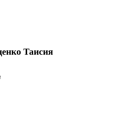
ценко Таисия
!