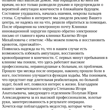
больной был выписан домой. Мы обращались ко многим
врачам, но все только разводили руками и предупреждали о
вероятной ампутации конечности в ближайшем будущем.
Состояние ухудшалось, началась ишемия, некрозы пальцев
стопы. Случайно в интернете мы увидели рекламу Вашего
центра, не надеясь ни на что, решили обратиться за помощью.
После обращения на электронную почту Клиники
инновационной хирургии пришло обратно электронное
письмо от главного врача клиники Калитко Игоря
Михайловича с ответом: «Мы можем помочь и восстановить
кровоток, приезжайте».
Появилась надежда на то, что в нашем случае есть
возможность избежать ампутации, восстановить
кровообращение в конечности. С первых минут пребывания в
клинике мы поняли, что здесь работают высокие
профессионалы, неравнодушные к больным, их проблемам.
Прошло три месяца после операции, наконец прошли боли в
ноге, постепенно улучшается функция ходьбы. Мы понимаем,
что предстоит еще длительная реабилитация, но больной
ходит, болей нет, появился интерес к жизни. Благодарим
нашего замечательного хирурга Степанова Игоря
Анатольевича, заведующего отделением Полупан Юрия
Александровича за их высокий профессионализм, золотые
руки, заинтересованность в результате операции.
Хочется еще поблагодарить медсестер, которые четко