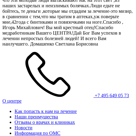
что эти молодые люди вытаскивают нас на этот свет ,из
наших застарелых и неизлимых болячках.Люди едьте не
бойтесь, те деньги ,которые мы отдадим за лечение-это мизир,
в сравнении с тем,что мы тратим в аптеках,уж поверьте
мне,42года с бинтиками и повязочками на ноге.Спасибо ,
Игорь Михайлович! Вы мой крестный отец!Спасибо
медработникам Вашего ЦЕНТРА!Дай Бог Вам успехов в
лечении непростых болезней людей! И всего Вам
наилучшего. Домашенко Светлана Борисовна
+7 495 649 05 73
О центре
Как попасть к нам на лечение
Наши преимущества
Отзывы о врачах и клиниках
Новости
Информация по ОМС