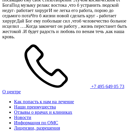
БогаПод музыку релакс востока ,что б устранить людской
недуг- работает хирургИ не легка его работа, порою до
седьмого потаЧто б жизни новой сделать круг - работает
хирургДай Бог ему побольше сил ,чтоб человечество больное
исцелил ….Когда закончит он работу , жизнь перестанет быть
жестокой .И будет радость и любовь по венам течь ,как наша
кровь.
+7 495 649 05 73
О центре
Как попасть к нам на лечение
Наши преимущества
Отзывы о врачах и клиниках
Новости
Информация по ОМС
Лицензии, разрешения