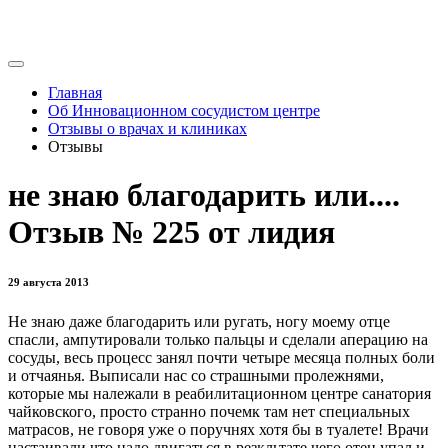
Главная
Об Инновационном сосудистом центре
Отзывы о врачах и клиниках
Отзывы
не знаю благодарить или....
Отзыв № 225 от лидия
29 августа 2013
Не знаю даже благодарить или ругать, ногу моему отце
спасли, ампутировали только пальцы и сделали аперацию на
сосуды, весь процесс занял почти четыре месяца полных боли
и отчаянья. Выписали нас со страшными пролежнями,
которые мы належали в реабилитационном центре санатория
чайковского, просто странно почемк там нет специальных
матрасов, не говоря уже о поручнях хотя бы в туалете! Врачи
настаивали что надо двигаться в резкльтате чего отец упал и