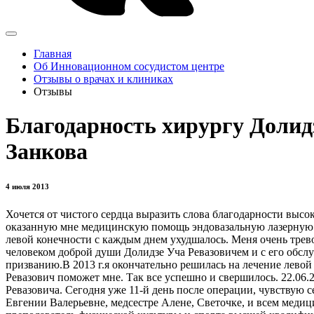
Главная
Об Инновационном сосудистом центре
Отзывы о врачах и клиниках
Отзывы
Благодарность хирургу Долид
Занкова
4 июля 2013
Хочется от чистого сердца выразить слова благодарности выс
оказанную мне медицинскую помощь эндовазальную лазерную ко
левой конечности с каждым днем ухудшалось. Меня очень трево
человеком доброй души Долидзе Уча Ревазовичем и с его об
призванию.В 2013 г.я окончательно решилась на лечение лево
Ревазович поможет мне. Так все успешно и свершилось. 22.06
Ревазовича. Сегодня уже 11-й день после операции, чувствую 
Евгении Валерьевне, медсестре Алене, Светочке, и всем меди