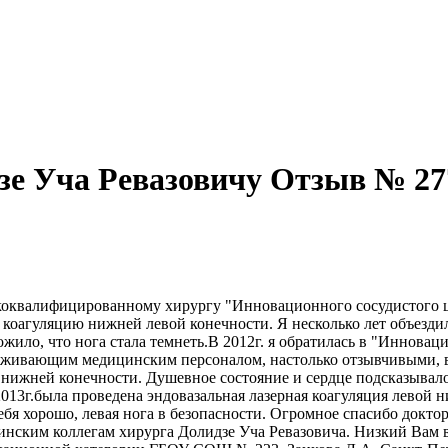
зе Уча Ревазовичу Отзыв № 27
ококвалифицированному хирургу "Инновационного сосудистого це
агуляцию нижней левой конечности. Я несколько лет объездила
жило, что нога стала темнеть.В 2012г. я обратилась в "Иннова
служивающим медицинским персоналом, настолько отзывчивыми,
й нижней конечности. Душевное состояние и сердце подсказывал
.2013г.была проведена эндовазальная лазерная коагуляция лево
себя хорошо, левая нога в безопасности. Огромное спасибо док
цинским коллегам хирурга Долидзе Уча Ревазовича. Низкий Вам 