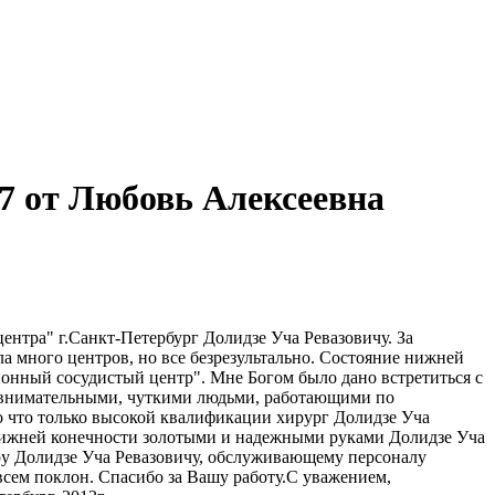
7 от Любовь Алексеевна
нтра" г.Санкт-Петербург Долидзе Уча Ревазовичу. За
 много центров, но все безрезультально. Состояние нижней
ционный сосудистый центр". Мне Богом было дано встретиться с
 внимательными, чуткими людьми, работающими по
о что только высокой квалификации хирург Долидзе Уча
й нижней конечности золотыми и надежными руками Долидзе Уча
тору Долидзе Уча Ревазовичу, обслуживающему персоналу
всем поклон. Спасибо за Вашу работу.С уважением,