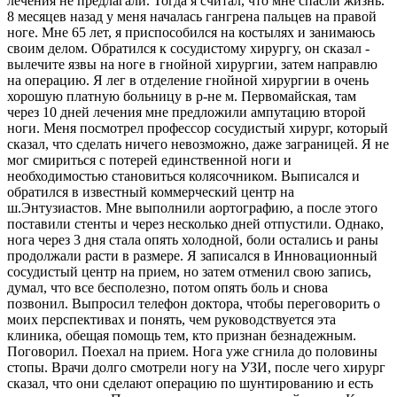
лечения не предлагали. Тогда я считал, что мне спасли жизнь.
8 месяцев назад у меня началась гангрена пальцев на правой
ноге. Мне 65 лет, я приспособился на костылях и занимаюсь
своим делом. Обратился к сосудистому хирургу, он сказал -
вылечите язвы на ноге в гнойной хирургии, затем направлю
на операцию. Я лег в отделение гнойной хирургии в очень
хорошую платную больницу в р-не м. Первомайская, там
через 10 дней лечения мне предложили ампутацию второй
ноги. Меня посмотрел профессор сосудистый хирург, который
сказал, что сделать ничего невозможно, даже заграницей. Я не
мог смириться с потерей единственной ноги и
необходимостью становиться колясочником. Выписался и
обратился в известный коммерческий центр на
ш.Энтузиастов. Мне выполнили аортографию, а после этого
поставили стенты и через несколько дней отпустили. Однако,
нога через 3 дня стала опять холодной, боли остались и раны
продолжали расти в размере. Я записался в Инновационный
сосудистый центр на прием, но затем отменил свою запись,
думал, что все бесполезно, потом опять боль и снова
позвонил. Выпросил телефон доктора, чтобы переговорить о
моих перспективах и понять, чем руководствуется эта
клиника, обещая помощь тем, кто признан безнадежным.
Поговорил. Поехал на прием. Нога уже сгнила до половины
стопы. Врачи долго смотрели ногу на УЗИ, после чего хирург
сказал, что они сделают операцию по шунтированию и есть