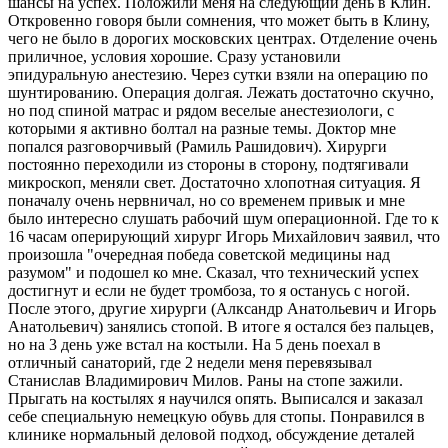
шансы на успех. Положили меня на следующий день в Клин.
Откровенно говоря были сомнения, что может быть в Клину,
чего не было в дорогих московских центрах. Отделение очень
приличное, условия хорошие. Сразу установили
эпидуральную анестезию. Через сутки взяли на операцию по
шунтированию. Операция долгая. Лежать достаточно скучно,
но под спиной матрас и рядом веселые анестезиологи, с
которыми я активно болтал на разные темы. Доктор мне
попался разговорчивый (Рамиль Рашидович). Хирурги
постоянно переходили из стороны в сторону, подтягивали
микроскоп, меняли свет. Достаточно хлопотная ситуация. Я
поначалу очень нервничал, но со временем привык и мне
было интересно слушать рабочий шум операционной. Где то к
16 часам оперирующий хирург Игорь Михайлович заявил, что
произошла "очередная победа советской медицины над
разумом" и подошел ко мне. Сказал, что технический успех
достигнут и если не будет тромбоза, то я останусь с ногой.
После этого, другие хирурги (Алксандр Анатольевич и Игорь
Анатольевич) занялись стопой. В итоге я остался без пальцев,
но на 3 день уже встал на костыли. На 5 день поехал в
отличный санаторий, где 2 недели меня перевязывал
Станислав Владимирович Милов. Раны на стопе зажили.
Прыгать на костылях я научился опять. Выписался и заказал
себе специальную немецкую обувь для стопы. Понравился в
клинике нормальный деловой подход, обсуждение деталей