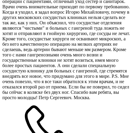
операции с пациентами, отличный уход сестер и санитарок.
Врачи очень внимательные приходят по первому требованию.
Когда я уходил, я задал вопрос Игорю Михайловичу, почему в
других московских сосудистых клиниках нельзя сделать все
так же, как у них. Он объяснил, что сосудистые отделения
являются "чистыми" и больных с гангреной туда ложить не
хотят и отправляют в гнойную хирургию, где сосуды не лечат.
Кроме того, сосудистые хирурги не осваивают микроскоп, а
без него качественную операцию на мелких артериях не
сделаешь, ведь артерии бывают меньше мм размером. Кроме
того с нами гангренозными очень много возни и
государственные клиники не хотят возиться, имея много
более простых пациентов. А они сделали специальную
сосудистую клинику для больных с гангреной, где стремятся
внедрять все новое, что придумано для этого в мире. P.S. Мне
очень повезло, что я все таки обратился к этим врачам, и не
отказался второй раз от приема. Если бы не поверил, то сидел
бы сейчас в коляске без двух ног. Спасибо вам ребята, вы
просто молодцы! Петр Сергеевич. Москва.