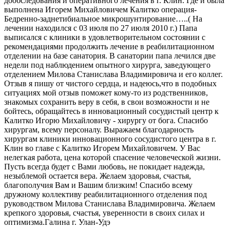
дообследования и оперативного лечения в г. Клин. Где и была
выполнена Игорем Михайловичем Калитко операция-
Бедренно-заднетибиальное микрошунтирование…..( На
лечении находился с 03 июля по 27 июля 2010 г.) Папа
выписался с клиники в удовлетворительном состоянии с
рекомендациями продолжить лечение в реабилитационном
отделении на базе санатория. В санатории папа лечился две
недели под наблюдением опытного хирурга, заведующего
отделением Милова Станислава Владимировича и его коллег.
Отзыв я пишу от чистого сердца, и надеюсь,что в подобных
ситуациях мой отзыв поможет кому-то из родственников,
знакомых сохранить веру в себя, в свои возможности и не
бойтесь, обращайтесь в инновационный сосудистый центр к
Калитко Игорю Михайловичу - хирургу от бога. Спасибо
хирургам, всему персоналу. Выражаем благодарность
хирургам клиники инновационного сосудистого центра в г.
Клин во главе с Калитко Игорем Михайловичем. У Вас
нелегкая работа, цена которой спасение человеческой жизни.
Пусть всегда будет с Вами любовь, не покидает надежда,
незыблемой остается вера. Желаем здоровья, счастья,
благополучия Вам и Вашим близким! Спасибо всему
дружному коллективу реабилитационного отделения под
руководством Милова Станислава Владимировича. Желаем
крепкого здоровья, счастья, уверенности в своих силах и
оптимизма.Галина г. Улан-Удэ