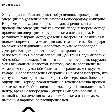
19 марта 2020
Хочу выразить благодарность об успешном проведении
операции по удалению вен лазером Белобородову Дмитрию
Владимировичу.Долгое время не могла решиться на
проведение операции, так как стояла перед выбором метода
проведения операции: хирургическим или лазером. В
результате выбрала метод удаления лазером, относящийся к
новым современным медицинским технологиям. Благодаря
высокой квалификации и золотым рукам Белобородова
Дмитрия Владимировича, операция прошла успешно и
безболезненно.Во время операции Дмитрий Владимирович
чётко обьяснял каждый шаг выполнения операции, окружил
меня вниманием и заботой, поэтому самым болезненным
моментом стал укол обезбаливания, сравнимым с вкусом
комара. После проведения операции я не могла поверить, что
сразу же начала двигаться и ходить, без серьёзных болевых
ощущений. Период реабилитации в течение месяца прошёл
также легко и безболезненно. Рекомендую Инновационный
центр, врача Белобородова Дмитрия Владимировича и
данный метод лечения всем своим близким и знакомым,
имеющим варикозное расширение вен.