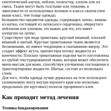
синтетический каучук, нейлон, полиэстер, хлопок или их
смесь. Ткани могут быть толстыми или тонкими, в
зависимости от используемых волокон и класса сжатия (чем
выше класс, тем толще одежда).
Большинство предметов одежды, содержащих латекс, вязаны
из нитки, состоящей из латексного сердечника, обернутого
нейлоном или хлопком, это важно для тех, кто имеет
аллергию на латекс.
Существуют три вида трикотажа: круглый вязаный, плоский
вязаный и шитый. Круглые трикотажные ткани являются
бесшовными, но имеют тенденцию к скатыванию вверху. Это
создает эффект жгута, препятствуя потоку жидкости из
конечности. Плоские трикотажные изделия часто изготовлены
из грубой текстурированной ткани, которая может обеспечить
мини-массаж для кожи, способствуя улучшению поглощения и
транспортировки жидкости. Шитые, состоят из нескольких
слоев.
Для того, чтобы одежда лучше держалась на теле используют
силиконовую ленту внутри верхнего края или несколько
продольных (не круговых) полосок прозрачного клея.
Как проходит метод лечения
Техника бандажирования