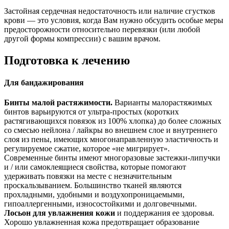
Застойная сердечная недостаточность или наличие сгустков
крови — это условия, когда Вам нужно обсудить особые меры
предосторожности относительно перевязки (или любой
другой формы компрессии) с вашим врачом.
Подготовка к лечению
Для бандажирования
Бинты малой растяжимости.
Варианты малорастяжимых
бинтов варьируются от ультра-простых (коротких
растягивающихся повязок из 100% хлопка) до более сложных
со смесью нейлона / лайкры во внешнем слое и внутреннего
слоя из пены, имеющих многонаправленную эластичность и
регулируемое сжатие, которое «не мигрирует».
Современные бинты имеют многоразовые застежки-липучки
и / или самоклеящиеся свойства, которые помогают
удерживать повязки на месте с незначительным
проскальзыванием. Большинство тканей являются
прохладными, удобными и воздухопроницаемыми,
гипоаллергенными, износостойкими и долговечными.
Лосьон для увлажнения кожи
и поддержания ее здоровья.
Хорошо увлажненная кожа предотвращает образование