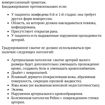
компрессионный трикотаж.
Бандажирование противопоказано если:
У пациента лимфедема 0-й и 1-й стадии: она требует
других форм компрессии.
Область, на которою должна накладываться повязка,
инфицирована.
Присутствует открытая рана.
У пациента есть выраженные нарушения проходимости
артерий.
Градуированное сжатие не должно использоваться при
наличии следующих патологий:
Артериальная патология: сжатие артерий малого
размера будет дополнительно уменьшать прохождение
крови, создавать боль и уменьшать кровоснабжение.
Диабет с невропатией.
Влажный дерматоз (покрасневшая кожа, абразивная
поверхность, секреция серозной жидкости).
Язва кожи (не вызванная венозной недостаточностью).
Экзема.
Нарушения артериального кровообращения.
Болезненная патология Рейно с повреждением стенки
артерии.