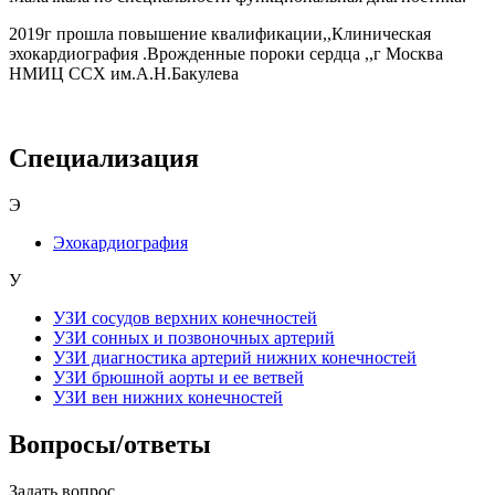
2019г прошла повышение квалификации,,Клиническая
эхокардиография .Врожденные пороки сердца ,,г Москва
НМИЦ ССХ им.А.Н.Бакулева
Специализация
Э
Эхокардиография
У
УЗИ сосудов верхних конечностей
УЗИ сонных и позвоночных артерий
УЗИ диагностика артерий нижних конечностей
УЗИ брюшной аорты и ее ветвей
УЗИ вен нижних конечностей
Вопросы/ответы
Задать вопрос