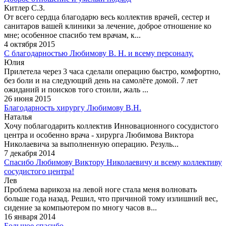
Китлер С.З.
От всего сердца благодарю весь коллектив врачей, сестер и
санитаров вашей клиники за лечение, доброе отношение ко
мне; особенное спасибо тем врачам, к...
4 октября 2015
С благодарностью Любимову В. Н. и всему персоналу.
Юлия
Прилетела через 3 часа сделали операцию быстро, комфортно,
без боли и на следующий день на самолёте домой. 7 лет
ожиданий и поисков того стоили, жаль ...
26 июня 2015
Благодарность хирургу Любимову В.Н.
Наталья
Хочу поблагодарить коллектив Инновационного сосудистого
центра и особенно врача - хирурга Любимова Виктора
Николаевича за выполненную операцию. Резуль...
7 декабря 2014
Спасибо Любимову Виктору Николаевичу и всему коллективу
сосудистого центра!
Лев
Проблема варикоза на левой ноге стала меня волновать
больше года назад. Решил, что причиной тому излишний вес,
сидение за компьютером по многу часов в...
16 января 2014
Большое спасибо