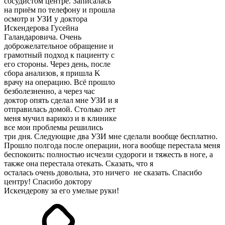
сосудистом центре. Записалась
на приём по телефону и прошла
осмотр и УЗИ у доктора
Искендерова Гусейна
Галандаровича. Очень
доброжелательное обращение и
грамотный подход к пациенту с
его стороны. Через день, после
сбора анализов, я пришла K
врачу на операцию. Всё прошло
безболезненно, а через час
доктор опять сделал мне УЗИ и я
отправилась домой. Столько лет
меня мучил варикоз и в клинике
все мои проблемы решились
три дня. Следующие два УЗИ мне сделали вообще бесплатно.
Прошло полгода после операции, нога вообще перестала меня
беспокоить: полностью исчезли судороги и тяжесть в ноге, а
также она перестала отекать. Сказать, что я
осталась очень довольна, это ничего не сказать. Спасибо
центру! Спасибо доктору
Искендерову за его умелые руки!