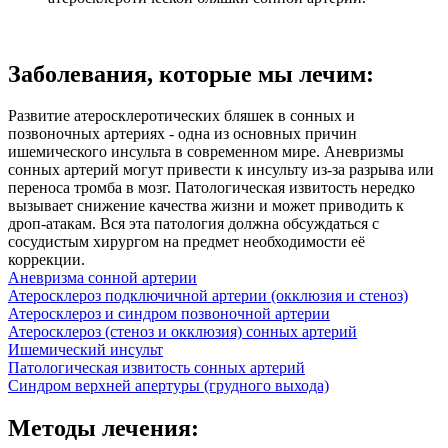
Заболевания, которые мы лечим:
Развитие атеросклеротических бляшек в сонных и
позвоночных артериях - одна из основных причин
ишемического инсульта в современном мире. Аневризмы
сонных артерий могут привести к инсульту из-за разрыва или
переноса тромба в мозг. Патологическая извитость нередко
вызывает снижение качества жизни и может приводить к
дроп-атакам. Вся эта патология должна обсуждаться с
сосудистым хирургом на предмет необходимости её
коррекции.
Аневризма сонной артерии
Атеросклероз подключичной артерии (окклюзия и стеноз)
Атеросклероз и синдром позвоночной артерии
Атеросклероз (стеноз и окклюзия) сонных артерий
Ишемический инсульт
Патологическая извитость сонных артерий
Синдром верхней апертуры (грудного выхода)
Методы лечения: