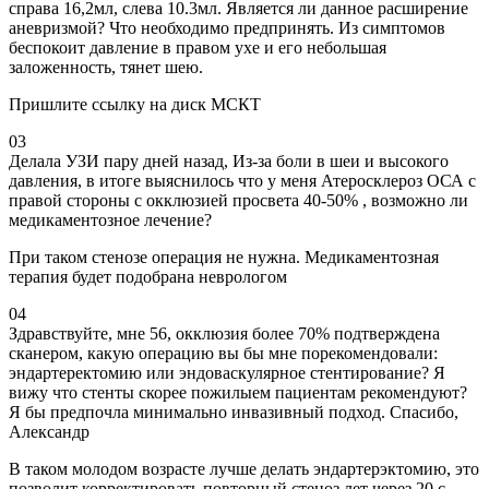
справа 16,2мл, слева 10.3мл. Является ли данное расширение
аневризмой? Что необходимо предпринять. Из симптомов
беспокоит давление в правом ухе и его небольшая
заложенность, тянет шею.
Пришлите ссылку на диск МСКТ
03
Делала УЗИ пару дней назад, Из-за боли в шеи и высокого
давления, в итоге выяснилось что у меня Атеросклероз ОСА с
правой стороны с окклюзией просвета 40-50% , возможно ли
медикаментозное лечение?
При таком стенозе операция не нужна. Медикаментозная
терапия будет подобрана неврологом
04
Здравствуйте, мне 56, окклюзия более 70% подтверждена
сканером, какую операцию вы бы мне порекомендовали:
эндартеректомию или эндоваскулярное стентирование? Я
вижу что стенты скорее пожилыем пациентам рекомендуют?
Я бы предпочла минимально инвазивный подход. Спасибо,
Александр
В таком молодом возрасте лучше делать эндартерэктомию, это
позволит корректировать повторный стеноз лет через 20 с