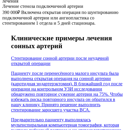
лечения
Лечение стеноза подключичной артерии
390 000₽
Включена открытая операция по шунтированию
подключичной артерии или ангиопластика со
стентированием 1 отдела и 5 дней стационара.
Клинические примеры лечения
сонных артерий
Стентирование сонной артерии после неудачной
открытой операции
Пациенту после перенесённого малого инсульта была
выполнена открытая операция на сонной артерии
(каротидная эндартерэктомия). В ближайший год после
операции на контрольном УЗИ исследовании
обнаружено повторное сужение артерии на 75%. Чтобы
избежать риска повторного инсульта он обратился в
нашу клинику. Принято решение выполнить
стентирование заросшего участка ВСА.
Предварительно пациенту выполнялась
мультиспиральная компьютерная томография, которая