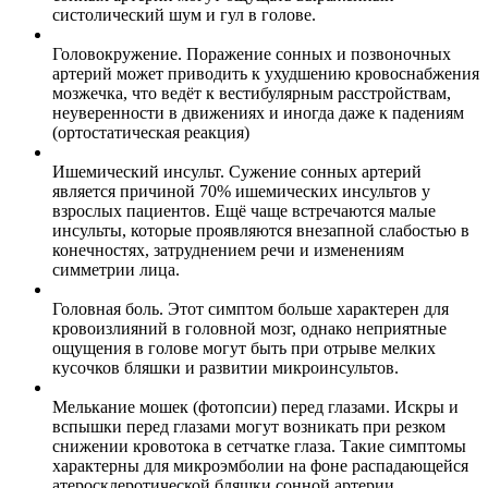
систолический шум и гул в голове.
Головокружение. Поражение сонных и позвоночных
артерий может приводить к ухудшению кровоснабжения
мозжечка, что ведёт к вестибулярным расстройствам,
неуверенности в движениях и иногда даже к падениям
(ортостатическая реакция)
Ишемический инсульт. Сужение сонных артерий
является причиной 70% ишемических инсультов у
взрослых пациентов. Ещё чаще встречаются малые
инсульты, которые проявляются внезапной слабостью в
конечностях, затруднением речи и изменениям
симметрии лица.
Головная боль. Этот симптом больше характерен для
кровоизлияний в головной мозг, однако неприятные
ощущения в голове могут быть при отрыве мелких
кусочков бляшки и развитии микроинсультов.
Мелькание мошек (фотопсии) перед глазами. Искры и
вспышки перед глазами могут возникать при резком
снижении кровотока в сетчатке глаза. Такие симптомы
характерны для микроэмболии на фоне распадающейся
атеросклеротической бляшки сонной артерии.