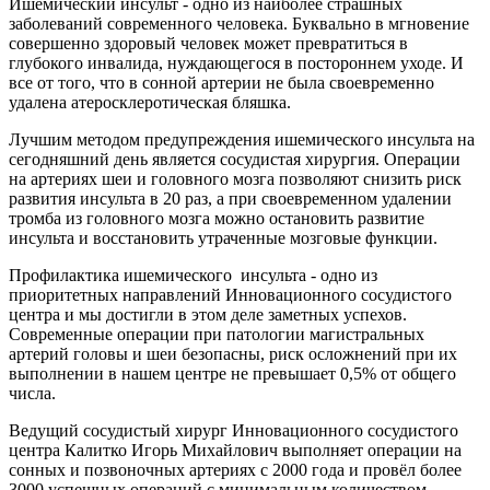
Ишемический инсульт - одно из наиболее страшных
заболеваний современного человека. Буквально в мгновение
совершенно здоровый человек может превратиться в
глубокого инвалида, нуждающегося в постороннем уходе. И
все от того, что в сонной артерии не была своевременно
удалена атеросклеротическая бляшка.
Лучшим методом предупреждения ишемического инсульта на
сегодняшний день является сосудистая хирургия. Операции
на артериях шеи и головного мозга позволяют снизить риск
развития инсульта в 20 раз, а при своевременном удалении
тромба из головного мозга можно остановить развитие
инсульта и восстановить утраченные мозговые функции.
Профилактика ишемического инсульта - одно из
приоритетных направлений Инновационного сосудистого
центра и мы достигли в этом деле заметных успехов.
Современные операции при патологии магистральных
артерий головы и шеи безопасны, риск осложнений при их
выполнении в нашем центре не превышает 0,5% от общего
числа.
Ведущий сосудистый хирург Инновационного сосудистого
центра Калитко Игорь Михайлович выполняет операции на
сонных и позвоночных артериях с 2000 года и провёл более
3000 успешных операций с минимальным количеством