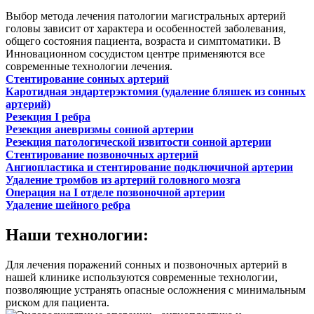
Выбор метода лечения патологии магистральных артерий
головы зависит от характера и особенностей заболевания,
общего состояния пациента, возраста и симптоматики. В
Инновационном сосудистом центре применяются все
современные технологии лечения.
Стентирование сонных артерий
Каротидная эндартерэктомия (удаление бляшек из сонных
артерий)
Резекция I ребра
Резекция аневризмы сонной артерии
Резекция патологической извитости сонной артерии
Стентирование позвоночных артерий
Ангиопластика и стентирование подключичной артерии
Удаление тромбов из артерий головного мозга
Операция на I отделе позвоночной артерии
Удаление шейного ребра
Наши технологии:
Для лечения поражений сонных и позвоночных артерий в
нашей клинике используются современные технологии,
позволяющие устранять опасные осложнения с минимальным
риском для пациента.