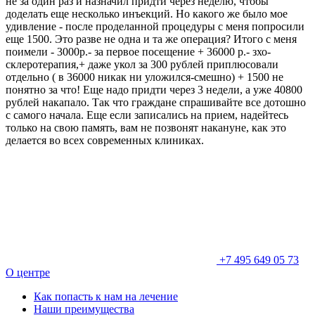
не за один раз и назначил придти через неделю, чтобы
доделать еще несколько инъекций. Но какого же было мое
удивление - после проделанной процедуры с меня попросили
еще 1500. Это разве не одна и та же операция? Итого с меня
поимели - 3000р.- за первое посещение + 36000 р.- зхо-
склеротерапия,+ даже укол за 300 рублей приплюсовали
отдельно ( в 36000 никак ни уложился-смешно) + 1500 не
понятно за что! Еще надо придти через 3 недели, а уже 40800
рублей накапало. Так что граждане спрашивайте все дотошно
с самого начала. Еще если записались на прием, надейтесь
только на свою память, вам не позвонят накануне, как это
делается во всех современных клиниках.
+7 495 649 05 73
О центре
Как попасть к нам на лечение
Наши преимущества