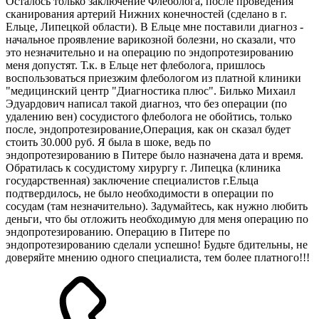
Осталось только заключение Флеболога, после проведения
сканирования артерий Нижних конечностей (сделано в г.
Ельце, Липецкой области). В Ельце мне поставили диагноз -
начальное проявление варикозной болезни, но сказали, что
это незначительно и на операцию по эндопротезированию
меня допустят. Т.к. в Ельце нет флеболога, пришлось
воспользоваться приезжим флебологом из платной клиники
"медицинский центр "Диагностика плюс". Билько Михаил
Эдуардович написал такой диагноз, что без операции (по
удалению вен) сосудистого флеболога не обойтись, только
после, эндопротезирование,Операция, как он сказал будет
стоить 30.000 руб. Я была в шоке, ведь по
эндопротезированию в Питере было назначена дата и время.
Обратилась к сосудистому хирургу г. Липецка (клиника
государственная) заключение специалистов г.Ельца
подтвердилось, не было необходимости в операции по
сосудам (там незначительно). Задумайтесь, как нужно любить
деньги, что бы отложить необходимую для меня операцию по
эндопротезированию. Операцию в Питере по
эндопротезированию сделали успешно! Будьте бдительны, не
доверяйте мнению одного специалиста, тем более платного!!!