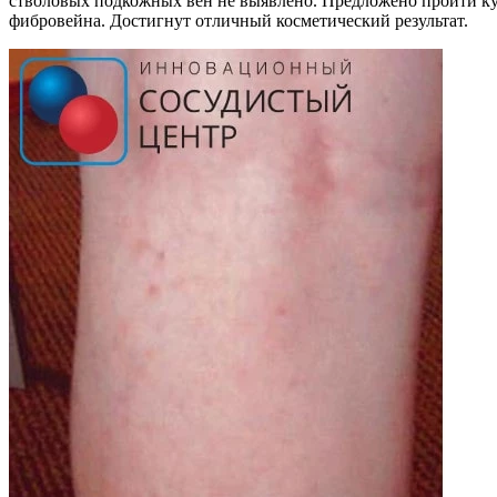
стволовых подкожных вен не выявлено. Предложено пройти кур
фибровейна. Достигнут отличный косметический результат.