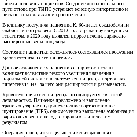
гибели половины пациентов. Создание дополнительного
пути оттока при ТИПС устраняет венозную гипертензию и
риск опасных для жизни кровотечений.
В клинику поступила пациентка К. 60-ти лет с жалобами на
слабость и потерю веса. С 2012 года страдает аутоимунным
гепатитом, в 2020 году выявлен цирроз печени, варикозно
расширенные вены пищевода.
Состояние пациентки осложнялось состоявшимся профузным
кровотечением из вен пищевода.
Данное осложнение у пациентов с циррозом печени
возникает вследствие резкого увеличения давления в
портальной системе и в системе вен пищевода портальная
гипертензия. Из –за чего они расширяются и разрываются.
Кровотечение из вен пищевода ассоциируется с высокой
летальностью. Пациенке предложено и выполнено
трансъюгулярное внутрипеченочное портосистемное
шунтирование (TIPS), одномоментно выполнена эмболизация
варикозных вен пищевода с хорошим клиническим
результатом.
Операция проводится с целью снижения давления в