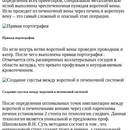
определения всех ориентиров, специальной металлической
иглой выполнена чреспеченочная пункция воротной вены.
Игла проходит из печеночной вены через печень в воротную
вену – это самый сложный и опасный этап операции.
Прямая портография
По игле внутрь ветви воротной вены проведен проводник и
катер. После чего выполнена прямая портография .
Отмечается сеть расширенных коллатеральных сосудов в
области желудка, что чревато профузным и неуправляемым
кровотечением.
Создание соустья между воротной и печеночной системой
После определения оптимальных точек имплантации между
воротной и печеночными венами через слой паренхимы
печени установлены 2 стента по технологии сэндвич. Данная
технология является уникальной и предложена проф.
Шиповским В.Н. Суть методики состоит в том , что
нитиноловый стент создает тракт в печени, а специальный