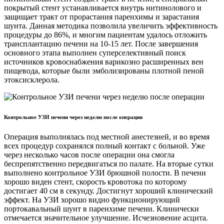
покрытый стент устанавливается внутрь нитинолового и
защищает тракт от прорастания паренхимы и зарастания
шунта. Данная методика позволила увеличить эффективность
процедуры до 86%, и многим пациентам удалось отложить
трансплантацию печени на 10-15 лет. После завершения
основного этапа выполнен суперселективный поиск
источников кровоснабжения варикозно расширенных вен
пищевода, которые были эмболизированы плотной пеной
этоксисклерола.
Контрольное УЗИ печени через неделю после операции
Операция выполнялась под местной анестезией, и во время
всех процедур сохранялся полный контакт с больной. Уже
через несколько часов после операции она смогла
беспрепятственно передвигаться по палате. На вторые сутки
выполнено контрольное УЗИ брюшной полости. В печени
хорошо виден стент, скорость кровотока по которому
достигает 40 см в секунду. Достигнут хороший клинический
эффект. На УЗИ хорошо видно функционирующий
портокавальный шунт в паренхиме печени. Клинически
отмечается значительное улучшение. Исчезновение асцита.