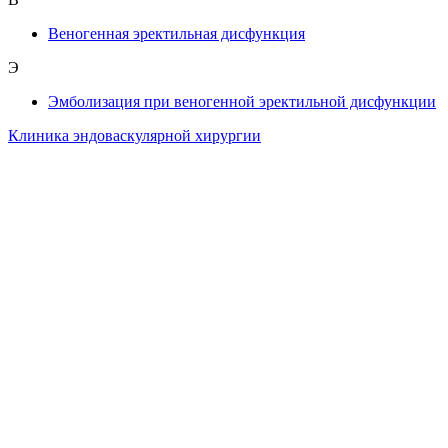
Веногенная эректильная дисфункция
Э
Эмболизация при веногенной эректильной дисфункции
Клиника эндоваскулярной хирургии