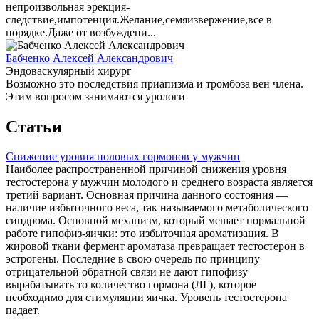
непроизвольная эрекция-
следствие,импотенция.Желание,семяизвержение,все в
порядке.Даже от возбуждени...
Бабченко Алексей Александрович
Эндоваскулярный хирург
Возможно это последствия приапизма и тромбоза вен члена.
Этим вопросом занимаются урологи
Статьи
Снижение уровня половых гормонов у мужчин
Наиболее распространенной причиной снижения уровня
тестостерона у мужчин молодого и среднего возраста является
третий вариант. Основная причина данного состояния —
наличие избыточного веса, так называемого метаболического
синдрома. Основной механизм, который мешает нормальной
работе гипофиз-яички: это избыточная ароматизация. В
жировой ткани фермент ароматаза превращает тестостерон в
эстрогены. Последние в свою очередь по принципу
отрицательной обратной связи не дают гипофизу
вырабатывать то количество гормона (ЛГ), которое
необходимо для стимуляции яичка. Уровень тестостерона
падает.