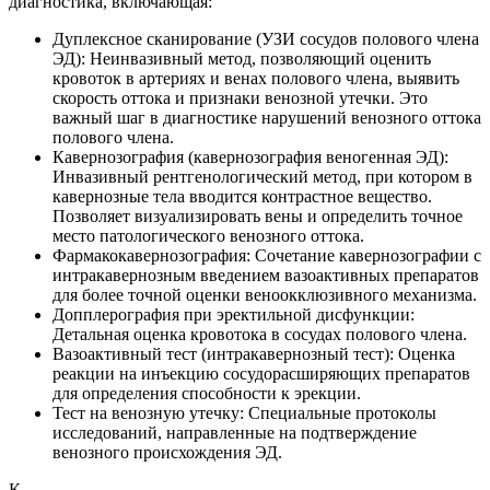
диагностика, включающая:
Дуплексное сканирование (УЗИ сосудов полового члена
ЭД): Неинвазивный метод, позволяющий оценить
кровоток в артериях и венах полового члена, выявить
скорость оттока и признаки венозной утечки. Это
важный шаг в диагностике нарушений венозного оттока
полового члена.
Кавернозография (кавернозография веногенная ЭД):
Инвазивный рентгенологический метод, при котором в
кавернозные тела вводится контрастное вещество.
Позволяет визуализировать вены и определить точное
место патологического венозного оттока.
Фармакокавернозография: Сочетание кавернозографии с
интракавернозным введением вазоактивных препаратов
для более точной оценки веноокклюзивного механизма.
Допплерография при эректильной дисфункции:
Детальная оценка кровотока в сосудах полового члена.
Вазоактивный тест (интракавернозный тест): Оценка
реакции на инъекцию сосудорасширяющих препаратов
для определения способности к эрекции.
Тест на венозную утечку: Специальные протоколы
исследований, направленные на подтверждение
венозного происхождения ЭД.
К