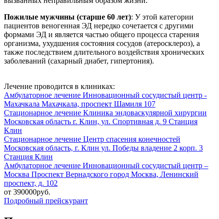
вызванных неправильным образом жизни.
Пожилые мужчины (старше 60 лет)
: У этой категории
пациентов веногенная ЭД нередко сочетается с другими
формами ЭД и является частью общего процесса старения
организма, ухудшения состояния сосудов (атеросклероз), а
также последствием длительного воздействия хронических
заболеваний (сахарный диабет, гипертония).
Лечение проводится в клиниках:
Амбулаторное лечение
Инновационный сосудистый центр -
Махачкала
Махачкала, проспект Шамиля 107
Стационарное лечение
Клиника эндоваскулярной хирургии
Московская область г. Клин, ул. Спортивная д. 9
Станция
Клин
Стационарное лечение
Центр спасения конечностей
Московская область, г. Клин ул. Победы владение 2 корп. 3
Станция Клин
Амбулаторное лечение
Инновационный сосудистый центр –
Москва
Проспект Вернадского
город Москва, Ленинский
проспект, д. 102
от 390000руб.
Подробный прейскурант