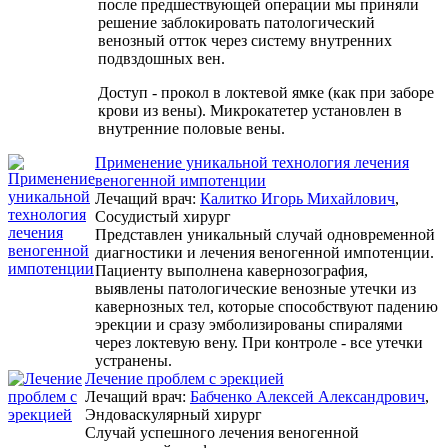
после предшествующей операции мы приняли
решение заблокировать патологический
венозный отток через систему внутренних
подвздошных вен.
Доступ - прокол в локтевой ямке (как при заборе
крови из вены). Микрокатетер установлен в
внутренние половые вены.
Применение уникальной технология лечения
веногенной импотенции
Лечащий врач:
Калитко Игорь Михайлович
,
Сосудистый хирург
Представлен уникальный случай одновременной
диагностики и лечения веногенной импотенции.
Пациенту выполнена кавернозография,
выявлены патологические венозные утечки из
кавернозных тел, которые способствуют падению
эрекции и сразу эмболизированы спиралями
через локтевую вену. При контроле - все утечки
устранены.
Лечение проблем с эрекцией
Лечащий врач:
Бабченко Алексей Александрович
,
Эндоваскулярный хирург
Случай успешного лечения веногенной