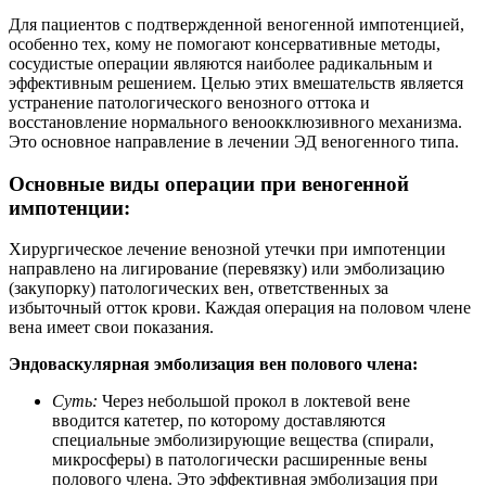
Для пациентов с подтвержденной веногенной импотенцией,
особенно тех, кому не помогают консервативные методы,
сосудистые операции являются наиболее радикальным и
эффективным решением. Целью этих вмешательств является
устранение патологического венозного оттока и
восстановление нормального веноокклюзивного механизма.
Это основное направление в лечении ЭД веногенного типа.
Основные виды операции при веногенной
импотенции:
Хирургическое лечение венозной утечки при импотенции
направлено на лигирование (перевязку) или эмболизацию
(закупорку) патологических вен, ответственных за
избыточный отток крови. Каждая операция на половом члене
вена имеет свои показания.
Эндоваскулярная эмболизация вен полового члена:
Суть:
Через небольшой прокол в локтевой вене
вводится катетер, по которому доставляются
специальные эмболизирующие вещества (спирали,
микросферы) в патологически расширенные вены
полового члена. Это эффективная эмболизация при