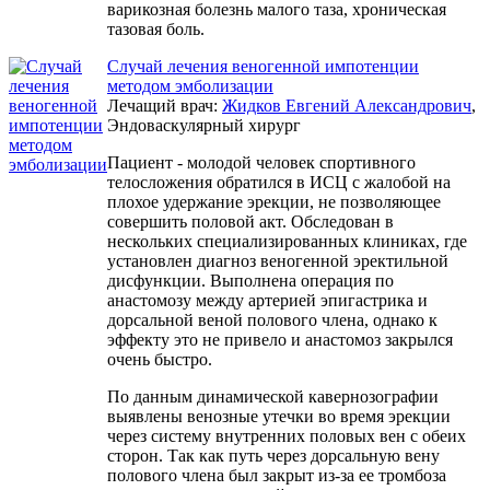
варикозная болезнь малого таза, хроническая
тазовая боль.
Случай лечения веногенной импотенции
методом эмболизации
Лечащий врач:
Жидков Евгений Александрович
,
Эндоваскулярный хирург
Пациент - молодой человек спортивного
телосложения обратился в ИСЦ с жалобой на
плохое удержание эрекции, не позволяющее
совершить половой акт. Обследован в
нескольких специализированных клиниках, где
установлен диагноз веногенной эректильной
дисфункции. Выполнена операция по
анастомозу между артерией эпигастрика и
дорсальной веной полового члена, однако к
эффекту это не привело и анастомоз закрылся
очень быстро.
По данным динамической кавернозографии
выявлены венозные утечки во время эрекции
через систему внутренних половых вен с обеих
сторон. Так как путь через дорсальную вену
полового члена был закрыт из-за ее тромбоза