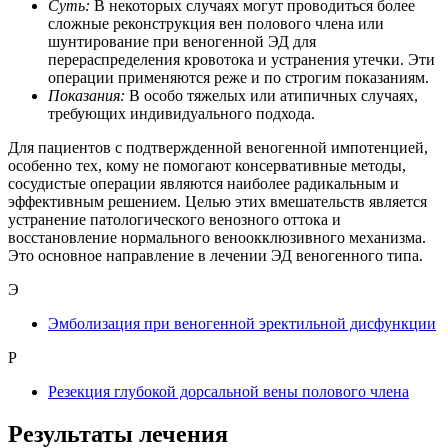
Суть:
В некоторых случаях могут проводиться более
сложные реконструкция вен полового члена или
шунтирование при веногенной ЭД для
перераспределения кровотока и устранения утечки. Эти
операции применяются реже и по строгим показаниям.
Показания:
В особо тяжелых или атипичных случаях,
требующих индивидуального подхода.
Для пациентов с подтвержденной веногенной импотенцией,
особенно тех, кому не помогают консервативные методы,
сосудистые операции являются наиболее радикальным и
эффективным решением. Целью этих вмешательств является
устранение патологического венозного оттока и
восстановление нормального веноокклюзивного механизма.
Это основное направление в лечении ЭД веногенного типа.
Э
Эмболизация при веногенной эректильной дисфункции
Р
Резекция глубокой дорсальной вены полового члена
Результаты лечения