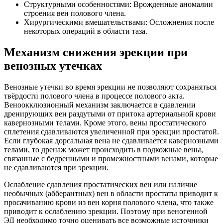
Структурными особенностями: Врожденные аномалии
строения вен полового члена.
Хирургическими вмешательствами: Осложнения после
некоторых операций в области таза.
Механизм снижения эрекции при
венозных утечках
Венозные утечки во время эрекции не позволяют сохраняться
твёрдости полового члена в процессе полового акта.
Веноокклюзионный механизм заключается в сдавлении
дренирующих вен раздутыми от притока артериальной крови
кавернозными телами. Кроме этого, вены простатического
сплетения сдавливаются увеличенной при эрекции простатой.
Если глубокая дорсальная вена не сдавливается кавернозными
телами, то дренаж может происходить в подкожные вены,
связанные с бедренными и промежностными венами, которые
не сдавливаются при эрекции.
Ослабление сдавления простатических вен или наличие
необычных (абберантных) вен в области простаты приводит к
просачиванию крови из вен корня полового члена, что также
приводит к ослаблению эрекции. Поэтому при веногенной
ЭД необходимо точно оценивать все возможные источники