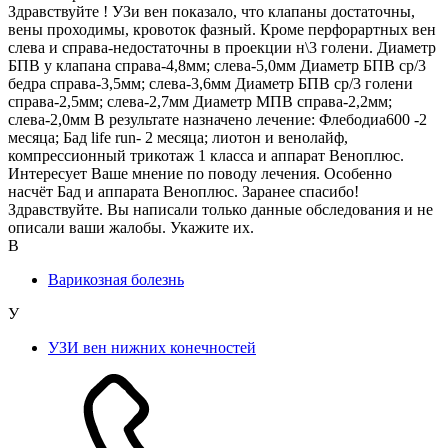
Здравствуйте ! УЗи вен показало, что клапаны достаточны,
вены проходимы, кровоток фазный. Кроме перфорартных вен
слева и справа-недостаточны в проекции н\3 голени. Диаметр
БПВ у клапана справа-4,8мм; слева-5,0мм Диаметр БПВ ср/3
бедра справа-3,5мм; слева-3,6мм Диаметр БПВ ср/3 голени
справа-2,5мм; слева-2,7мм Диаметр МПВ справа-2,2мм;
слева-2,0мм В результате назначено лечение: Флебодиа600 -2
месяца; Бад life run- 2 месяца; лиотон и венолайф,
компрессионный трикотаж 1 класса и аппарат Веноплюс.
Интересует Ваше мнение по поводу лечения. Особенно
насчёт Бад и аппарата Веноплюс. Заранее спасибо!
Здравствуйте. Вы написали только данные обследования и не
описали ваши жалобы. Укажите их.
В
Варикозная болезнь
У
УЗИ вен нижних конечностей