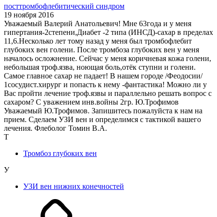
посттромбофлебитический синдром
19 ноября 2016
Уважаемый Валерий Анатольевич! Мне 63года и у меня
гипертания-2степени,Диабет -2 типа (ИНСД)-сахар в пределах
11,6.Несколько лет тому назад у меня был тромбофлебит
глубоких вен голени. После тромбоза глубоких вен у меня
началось осложнение. Сейчас у меня коричневая кожа голени,
небольшая троф.язва, ноющая боль,отёк ступни и голени.
Самое главное сахар не падает! В нашем городе /Феодосии/
1сосудист.хирург и попасть к нему -фантастика! Можно ли у
Вас пройти лечение троф.язвы и параллельно решать вопрос с
сахаром? С уважением инв.войны 2гр. Ю.Трофимов
Уважаемый Ю.Трофимов. Запишитесь пожалуйста к нам на
прием. Сделаем УЗИ вен и определимся с тактикой вашего
лечения. Флеболог Томин В.А.
Т
Тромбоз глубоких вен
У
УЗИ вен нижних конечностей