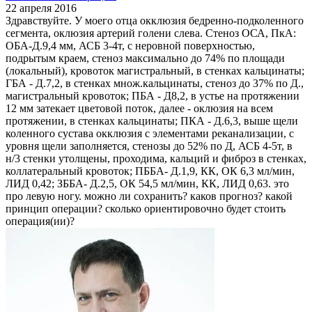
22 апреля 2016
Здравствуйте. У моего отца окклюзия бедренно-подколенного
сегмента, оклюзия артерий голени слева. Стеноз ОСА, ПкА:
ОБА-Д.9,4 мм, АСБ 3-4т, с неровной поверхностью,
подрытым краем, стеноз максимально до 74% по площади
(локальный), кровоток магистральный, в стенках кальцинаты;
ГБА - Д.7,2, в стенках множ.кальцинаты, стеноз до 37% по Д.,
магистральный кровоток; ПБА - Д8,2, в устье на протяжении
12 мм затекает цветовой поток, далее - оклюзия на всем
протяжении, в стенках кальцинаты; ПКА - Д.6,3, выше щели
коленного сустава окклюзия с элементами реканализации, с
уровня щели заполняется, стенозы до 52% по Д, АСБ 4-5т, в
н/3 стенки утолщены, проходима, кальций и фиброз в стенках,
коллатеральный кровоток; ПББА- Д.1,9, КК, ОК 6,3 мл/мин,
ЛИД 0,42; ЗББА- Д.2,5, ОК 54,5 мл/мин, КК, ЛИД 0,63. это
про левую ногу. можно ли сохранить? каков прогноз? какой
принцип операции? сколько ориентировочно будет стоить
операция(ии)?