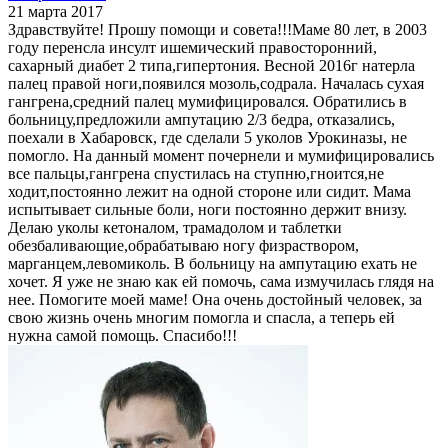
21 марта 2017
Здравствуйте! Прошу помощи и совета!!!Маме 80 лет, в 2003
году перенсла инсулт ишемический правосторонний,
сахарный диабет 2 типа,гипертония. Весной 2016г натерла
палец правой ноги,появился мозоль,содрала. Началась сухая
гангрена,средний палец мумифицировался. Обратились в
больницу,предложили ампутацию 2/3 бедра, отказались,
поехали в Хабаровск, где сделали 5 уколов Урокиназы, не
помогло. На данный момент почернели и мумифицировались
все пальцы,гангрена спустилась на ступню,гноится,не
ходит,постоянно лежит на одной стороне или сидит. Мама
испытывает сильные боли, ноги постоянно держит внизу.
Делаю уколы кетоналом, трамадолом и таблетки
обезбаливающие,обрабатываю ногу физраствором,
марганцем,левомиколь. В больницу на ампутацию ехать не
хочет. Я уже не знаю как ей помочь, сама измучилась глядя на
нее. Помогите моей маме! Она очень достойный человек, за
свою жизнь очень многим помогла и спасла, а теперь ей
нужна самой помощь. Спасибо!!!