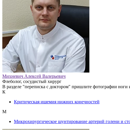
Михневич Алексей Валерьевич
Флеболог, сосудистый хирург
В разделе "переписка с доктором" пришлите фотографии ноги 
К
Критическая ишемия нижних конечностей
М
Микрохирургическое шунтирование артерий голени и ст