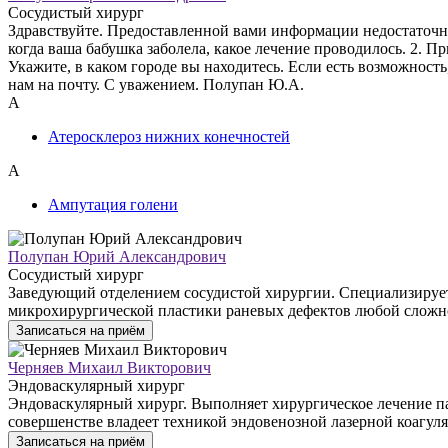
Сосудистый хирург
Здравствуйте. Предоставленной вами информации недостаточно д
когда ваша бабушка заболела, какое лечение проводилось. 2. 
Укажите, в каком городе вы находитесь. Если есть возможност
нам на почту. С уважением. Полупан Ю.А.
А
Атеросклероз нижних конечностей
А
Ампутация голени
Полупан Юрий Александрович
Сосудистый хирург
Заведующий отделением сосудистой хирургии. Специализирует
микрохирургической пластики раневых дефектов любой сложн
Записаться на приём
Черняев Михаил Викторович
Эндоваскулярный хирург
Эндоваскулярный хирург. Выполняет хирургическое лечение па
совершенстве владеет техникой эндовенозной лазерной коагул
Записаться на приём