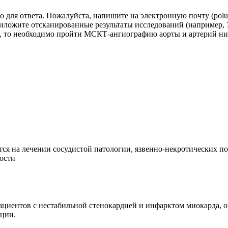
ля ответа. Пожалуйста, напишите на электронную почту (polupan
Приложите отсканированные результаты исследований (например, 
ь, то необходимо пройти МСКТ-ангиографию аорты и артерий ниж
ся на лечении сосудистой патологии, язвенно-некротических п
ости
циентов с нестабильной стенокардией и инфарктом миокарда, о
яции.