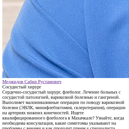
Меджидов Сабир Рустамович
Сосудистый хирург
Сердечно-сосудистый хирург, флеболог. Лечение больных с
сосудистой патологией, варикозной болезнью и гангреной.
Выполняет малоинвазивные операции по поводу варикозной
болезни (ЭВЛК, минифлебэктомия, склеротерапия), операции
на артериях нижних конечностей. Ищете
квалифицированного флеболога в Махачкале? Узнайте, когда
необходима консультация, какие симптомы указывают на
проблемы с венами и как проходит прием у специалиста.