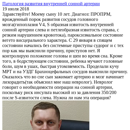
Патология развития внутренней сонной артерии
19 июля 2018
Здравствуйте! Моему сыну 10 лет. Диагноз: ПРОПРМ,
врожденный порок развития сосудов головного
мозга(гипоплазия V4, S образная извитость внутренней
сонной артерии слева и петлеобразная извитость справа, с
резким нарушением кровотока), пароксизмальное состояние
вегето висцерального характера. С 29 января в спящем
состоянии начались без системные приступы судорог и с тех
пор как мы выяснили причину, приступов нет. Я
контролирую положение головы и шеи во время сна. Кроме
того, в бодрствующем состоянии, ребенка мучают головные
боли, шум в ушах, быстрая утомляемость. Проделали кучу
МРТ и на УЗДГ Брахиоцефальных сосудов выяснили причину.
Оказалось что во сне сын зажимает артерию и мозг начинает
лихорадить(так объяснил мне наш невролог). Невролог
говорит о необходимости операции на сонной артерии,
поскольку риск инсульта высокий из за давления 350/200
после S-извитости слева. Нужна ли нам эта операция?