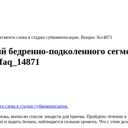
егмента слева в стадии субкомпенсации. Вопрос №14871
й бедренно-подколенного сегме
faq_14871
а слева в стадии субкомпенсации.
нежа, выписан список лекарств для приема. Пройдено лечение в 
но и ходить больно, наблюдается сильная хромота. Что с этим де