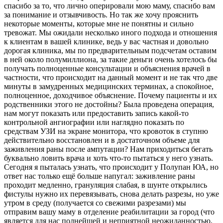
спасибо за то, что лично оперировали мою маму, спасибо вам
за понимание и отзывчивость. Но так же хочу прояснить
некоторые моменты, которые мне не понятны и сильно
тревожат. Мы ожидали несколько иного подхода и отношения
к клиентам в вашей клинике, ведь у вас частная и довольно
дорогая клиника, мы по предварительным подсчетам оставим
в ней около полумиллиона, за такие деньги очень хотелось бы
получать полноценные консультации и объяснения врачей в
частности, что происходит на данный момент и не так что две
минуты в замудренных медицинских терминах, а спокойное,
полноценное, доходчивое объяснение. Почему пациенты и их
родственники этого не достойны? Была проведена операция,
нам могут показать или предоставить запись какой-то
контрольной ангиографии или наглядно показать по
средствам УЗИ на экране монитора, что кровоток в ступню
действительно восстановлен и в достаточном объеме для
заживления раны после ампутации? Нам приходиться бегать
буквально ловить врача и хоть что-то пытаться у него узнать.
Сегодня я пыталась узнать, что происходит у Полупан ЮА, но
ответ нас только ещё больше напугал: заживление раны
проходит медленно, грануляция слабая, в шунте открылись
фистулы нужно их перевязывать, снова делать разрезы, но уже
утром в среду (получается со свежими разрезами) мы
отправим вашу маму в отделение реабилитации за город (что
является для нас полнейшей и неприятной неожиданностью,