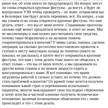
ранее нас об этом никто не предупреждал). На вопрос могут
ли снова открыться крупные фистулы - да могут, а будет ли
контрольное УЗИ чтобы проверить – не знаю, отправляем вас
в Белозерки там будут делать перевязки, всё. На вопрос, а как
мы узнаем если снова откроются крупные фистулы, что нам
делать, ответ – что вы от меня хотите. Спрашиваю прогнозы
сколько ещё может продлиться лечение, в ответ не знаю. Мы
не миллионеры и нам нужно рассчитывать свои средства,
почему такое безразличие и не желание помочь
соориентироваться клиентам? У мамы слезы, паника, сделана
операция, на сколько достаточно восстановлен кровоток в
ступню к месту ампутации пальца не понятно (никто не
показал, не рассказал), в шунте могут открываться крупные
фистулы, что нам с этим делать тоже никто не объяснил, в
ответ только – что вы от меня хотите, а мы проживаем на
другом конце страны и не можем запросто ездить и
консультироваться с вами. Я всё понимаю, что врачи
загружены работой и сильно устают, но почему это должно
стать проблемой клиентов? От врачей тоже хочется получать
понимание какой страх и переживания испытывают
пациенты, многие выкладывают свои последние сбережения
и хотят хотя бы в частной клинике получить человеческое
отношение, включая полноценные объяснения что с ними
происходит и что с этим делать.