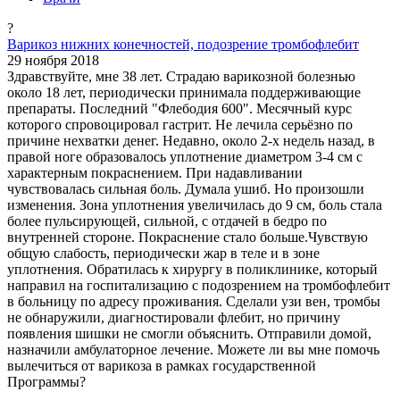
?
Варикоз нижних конечностей, подозрение тромбофлебит
29 ноября 2018
Здравствуйте, мне 38 лет. Страдаю варикозной болезнью
около 18 лет, периодически принимала поддерживающие
препараты. Последний "Флебодия 600". Месячный курс
которого спровоцировал гастрит. Не лечила серьёзно по
причине нехватки денег. Недавно, около 2-х недель назад, в
правой ноге образовалось уплотнение диаметром 3-4 см с
характерным покраснением. При надавливании
чувствовалась сильная боль. Думала ушиб. Но произошли
изменения. Зона уплотнения увеличилась до 9 см, боль стала
более пульсирующей, сильной, с отдачей в бедро по
внутренней стороне. Покраснение стало больше.Чувствую
общую слабость, периодически жар в теле и в зоне
уплотнения. Обратилась к хирургу в поликлинике, который
направил на госпитализацию с подозрением на тромбофлебит
в больницу по адресу проживания. Сделали узи вен, тромбы
не обнаружили, диагностировали флебит, но причину
появления шишки не смогли объяснить. Отправили домой,
назначили амбулаторное лечение. Можете ли вы мне помочь
вылечиться от варикоза в рамках государственной
Программы?