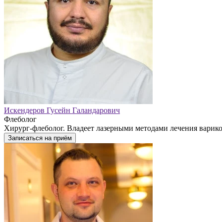
Искендеров Гусейн Галандарович
Флеболог
Хирург-флеболог. Владеет лазерными методами лечения варико
Записаться на приём