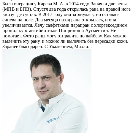
Была операция у Карева М. А. в 2014 году. Запаяли две вены
(МПВ и БПВ). Спустя два года открылась рана на правой ноге
внизу где сустав. В 2017 году она затянулась, но осталась
синева на ноге. Два месяца назад рана открылась, и она
увеличивается. Лечу салфетками парапран с хлоргекседином,
пропил курс антибиотиков Ципринол и Аугментин. Не
помогает. Фото раны могу отправить по вайберу. Как можно
вылечить эту рану, и можно ли вылечить без пересадки кожи.
Заранее благодарен. С Уважением, Михаил.