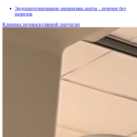
Эндопротезирование аневризмы аорты - лечение без
разрезов
Клиника эндоваскулярной хирургии