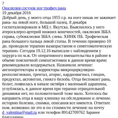
?
Окклюзия сосудов ног,трофич рана
19 декабря 2016
Добрый день, у моего отца 1955 г.р. на ноге никак не заживает
рана- на левой ноге, большой палец. 8 декабря
госпитализировали в МЦ г. Якутска. Выяснилось у него
атеросклероз артерий нижних конечностей, окклюзия ЗББА
справа, субокклюзия ЗББА слева. ХИНК ПБ. Трофическая
рана большого пальца левой стопы. В течении примерно 10
дн. проводили терапию вазапрастаном и симптоматическую
терапию. Сегодня 19.12.16 выписали с наблюдением у
хирурга по м.ж. От оперативного вмешательства в районе в
объеме поясничной симпатэктомии в данное время врачи
рекомендовали воздержаться. Назначили лечение:
ангиопротекторы и корректоры микроциркуляции-
реополиглюкин, трентал, аторис, кардиомагнил, глицин,
предуктал, актовегин, гинкго билоба. Отца беспокоит рана,
болит, появилась в начале октября с маленькой царапины,
углублялась, в данное вреня при терапии отрицательной
динамики нет, но положительной тоже мало. Хотелось бы
направить отца в вашу клинику на обследование и лечение.
историю болезни, снимки, описания все имеются. Ответьте
пож. возможно ли это и по стоимости лечения: на почту
d_valentina@mail.ru
или телефон 89142709762 Заранее
благодарны