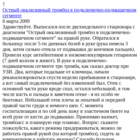
?
Острый окклюзивный тромбоз в подключично-подмышечном
сегменте
6 марта 2009
Здравствуйте. Выписался после двухнедельного стационара с
диагнозом "Острый окклюзивный тромбоз в подключично-
подмышечном сегменте" на правой руке. Обратился в
больницу после 5-ти дневных болей в руке (рука немела 3
дня, затем сильно отекла от подмышки до кончиков пальцев).
Провели курс антибиотиков и низкомолекулярным гепарином
(7 дней кололи в живот). В руке в подключично-
подмышечном сегменте три тромба, как сказал доктор при
УЗИ. Два, которые подальше от ключицы, начали
реканализироваться спустя неделю прибывания в стациоанре,
а вот самый подключичный без изменений был. Отек с
основной части руки вроде спал, остался небольшой, в том
числе кисть и пальцы в заметном отеке - я их особо не
бинтовал. Небольшой отек плеча за лопаткой и передней
правой части груди и немного шеи. С момента
госпитализации и по сей день хожу в эластичном бинте на
всей руке от кисти до подмышки. Принимаю вазокет,
тромбоасс и планирую еще плавикс. Вопрос: скажите
пожалуйста, какого режима придерживаться, можно ли
работать правой рукой (на которой тромбоз), сидеть за
компьютером и работать мышью? Спасибо большое.