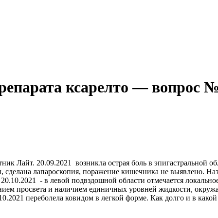
препарата ксарелто — вопрос №
тник Лайт. 20.09.2021 возникла острая боль в эпигастральной 
 сделана лапароскопия, поражение кишечника не выявлено. Назнач
м 20.10.2021 - в левой подвздошной области отмечается локальн
нием просвета и наличием единичных уровней жидкости, окружа
.2021 переболела ковидом в легкой форме. Как долго и в какой