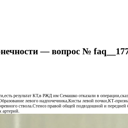
нечности — вопрос № faq__17
,есть результат КТ,в РЖД им Семашко отказали в операции,сказ
бразование левого надпочечника,Кисты левой почки,КТ-призна
я чревного ствола.Стеноз правой общей подвздошной и передне
 артерий.