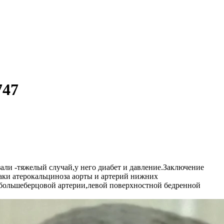
747
али -тяжелый случай,у него диабет и давление.Заключение
ки атерокальциноза аорты и артерий нижних
й большеберцовой артерии,левой поверхностной бедренной