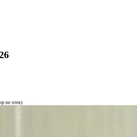
26
р не отек)