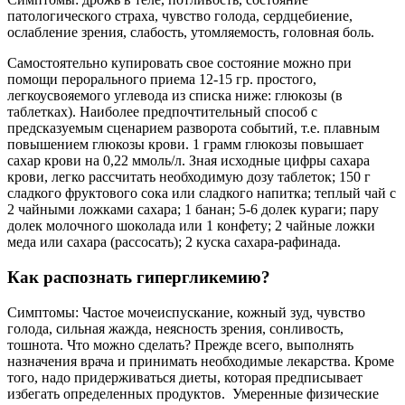
патологического страха, чувство голода, сердцебиение,
ослабление зрения, слабость, утомляемость, головная боль.
Самостоятельно купировать свое состояние можно при
помощи перорального приема 12-15 гр. простого,
легкоусвояемого углевода из списка ниже: глюкозы (в
таблетках). Наиболее предпочтительный способ с
предсказуемым сценарием разворота событий, т.е. плавным
повышением глюкозы крови. 1 грамм глюкозы повышает
сахар крови на 0,22 ммоль/л. Зная исходные цифры сахара
крови, легко рассчитать необходимую дозу таблеток; 150 г
сладкого фруктового сока или сладкого напитка; теплый чай с
2 чайными ложками сахара; 1 банан; 5-6 долек кураги; пару
долек молочного шоколада или 1 конфету; 2 чайные ложки
меда или сахара (рассосать); 2 куска сахара-рафинада.
Как распознать гипергликемию?
Симптомы: Частое мочеиспускание, кожный зуд, чувство
голода, сильная жажда, неясность зрения, сонливость,
тошнота. Что можно сделать? Прежде всего, выполнять
назначения врача и принимать необходимые лекарства. Кроме
того, надо придерживаться диеты, которая предписывает
избегать определенных продуктов. Умеренные физические