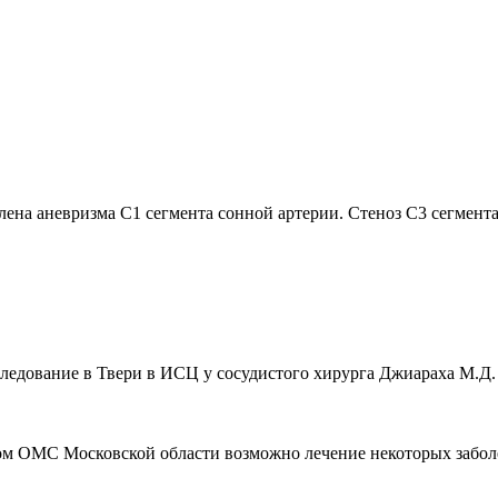
лена аневризма С1 сегмента сонной артерии. Стеноз С3 сегмент
едование в Твери в ИСЦ у сосудистого хирурга Джиараха М.Д. 24.
исом ОМС Московской области возможно лечение некоторых забо