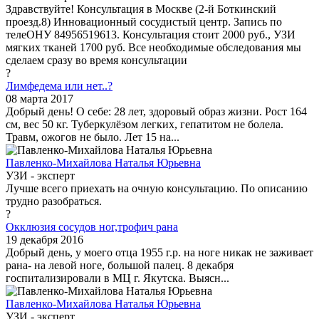
Здравствуйте! Консультация в Москве (2-й Боткинский
проезд.8) Инновационный сосудистый центр. Запись по
телеОНУ 84956519613. Консультация стоит 2000 руб., УЗИ
мягких тканей 1700 руб. Все необходимые обследования мы
сделаем сразу во время консультации
?
Лимфедема или нет..?
08 марта 2017
Добрый день! О себе: 28 лет, здоровый образ жизни. Рост 164
см, вес 50 кг. Туберкулёзом легких, гепатитом не болела.
Травм, ожогов не было. Лет 15 на...
Павленко-Михайлова Наталья Юрьевна
УЗИ - эксперт
Лучше всего приехать на очную консультацию. По описанию
трудно разобраться.
?
Окклюзия сосудов ног,трофич рана
19 декабря 2016
Добрый день, у моего отца 1955 г.р. на ноге никак не заживает
рана- на левой ноге, большой палец. 8 декабря
госпитализировали в МЦ г. Якутска. Выясн...
Павленко-Михайлова Наталья Юрьевна
УЗИ - эксперт