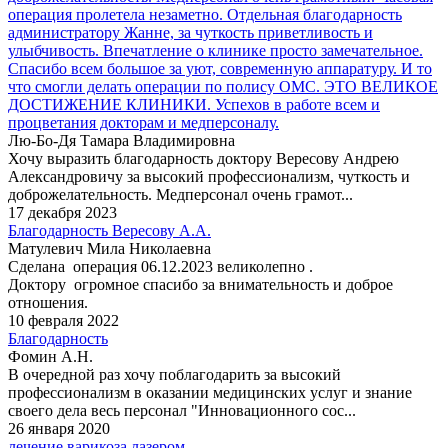
операция пролетела незаметно. Отдельная благодарность
администратору Жанне, за чуткость приветливость и
улыбчивость. Впечатление о клинике просто замечательное.
Спасибо всем большое за уют, современную аппаратуру. И то
что смогли делать операции по полису ОМС. ЭТО ВЕЛИКОЕ
ДОСТИЖЕНИЕ КЛИНИКИ. Успехов в работе всем и
процветания докторам и медперсоналу.
Лю-Бо-Дя Тамара Владимировна
Хочу выразить благодарность доктору Вересову Андрею
Александровичу за высокий профессионализм, чуткость и
доброжелательность. Медперсонал очень грамот...
17 декабря 2023
Благодарность Вересову А.А.
Матулевич Мила Николаевна
Сделана операция 06.12.2023 великолепно .
Доктору огромное спасибо за внимательность и доброе
отношения.
10 февраля 2022
Благодарность
Фомин А.Н.
В очередной раз хочу поблагодарить за высокий
профессионализм в оказании медицинских услуг и знание
своего дела весь персонал "Инновационного сос...
26 января 2020
лечение варикоза лазером