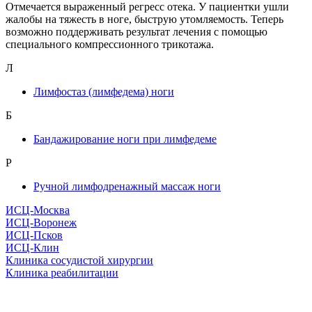
Отмечается выраженный регресс отека. У пациентки ушли
жалобы на тяжесть в ноге, быструю утомляемость. Теперь
возможно поддерживать результат лечения с помощью
специального компрессионного трикотажа.
Л
Лимфостаз (лимфедема) ноги
Б
Бандажирование ноги при лимфедеме
Р
Ручной лимфодренажный массаж ноги
ИСЦ-Москва
ИСЦ-Воронеж
ИСЦ-Псков
ИСЦ-Клин
Клиника сосудистой хирургии
Клиника реабилитации